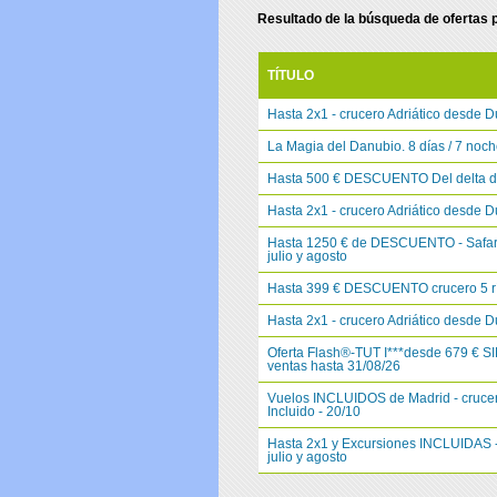
Resultado de la búsqueda de ofertas 
TÍTULO
Hasta 2x1 - crucero Adriático desde Du
La Magia del Danubio. 8 días / 7 no
Hasta 500 € DESCUENTO Del delta de
Hasta 2x1 - crucero Adriático desde Du
Hasta 1250 € de DESCUENTO - Safari-C
julio y agosto
Hasta 399 € DESCUENTO crucero 5 ríos
Hasta 2x1 - crucero Adriático desde Du
Oferta Flash®-TUT I***desde 679 € SI
ventas hasta 31/08/26
Vuelos INCLUIDOS de Madrid - crucero 
Incluido - 20/10
Hasta 2x1 y Excursiones INCLUIDAS - c
julio y agosto