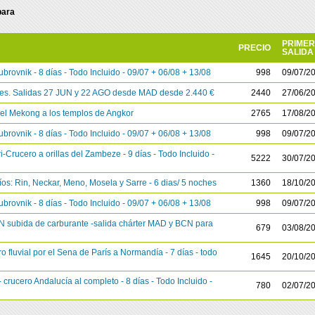
para
PRIME
PRECIO
SALIDA
brovnik - 8 días - Todo Incluido - 09/07 + 06/08 + 13/08
998
09/07/2
ches. Salidas 27 JUN y 22 AGO desde MAD desde 2.440 €
2440
27/06/2
l Mekong a los templos de Angkor
2765
17/08/2
brovnik - 8 días - Todo Incluido - 09/07 + 06/08 + 13/08
998
09/07/2
rucero a orillas del Zambeze - 9 días - Todo Incluido -
5222
30/07/2
: Rin, Neckar, Meno, Mosela y Sarre - 6 dias/ 5 noches
1360
18/10/2
brovnik - 8 días - Todo Incluido - 09/07 + 06/08 + 13/08
998
09/07/2
N subida de carburante -salida chárter MAD y BCN para
679
03/08/2
fluvial por el Sena de París a Normandía - 7 días - todo
1645
20/10/2
rucero Andalucía al completo - 8 días - Todo Incluido -
780
02/07/2