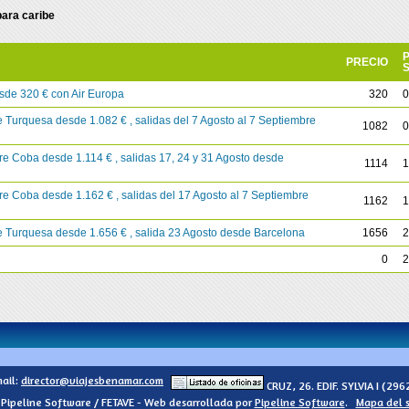
para caribe
PRECIO
sde 320 € con Air Europa
320
0
 Turquesa desde 1.082 € , salidas del 7 Agosto al 7 Septiembre
1082
0
re Coba desde 1.114 € , salidas 17, 24 y 31 Agosto desde
1114
1
re Coba desde 1.162 € , salidas del 17 Agosto al 7 Septiembre
1162
1
e Turquesa desde 1.656 € , salida 23 Agosto desde Barcelona
1656
2
0
2
ail:
director@viajesbenamar.com
CRUZ, 26. EDIF. SYLVIA I
(296
Pipeline Software / FETAVE - Web desarrollada por
Pipeline Software
.
Mapa del s