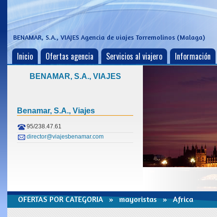
BENAMAR, S.A., VIAJES
Agencia de viajes Torremolinos (Malaga)
Inicio
Ofertas agencia
Servicios al viajero
Información
BENAMAR, S.A., VIAJES
Benamar, S.a., Viajes
95/238.47.61
director@viajesbenamar.com
OFERTAS POR CATEGORIA »
mayoristas
» Africa